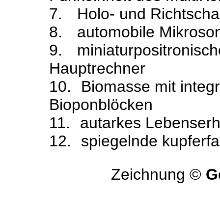
7.
Holo- und Richtschal
8.
automobile Mikroson
9.
miniaturpositronisch
Hauptrechner
10.
Biomasse mit integr
Bioponblöcken
11.
autarkes Lebenser
12.
spiegelnde kupferf
Zeichnung ©
G