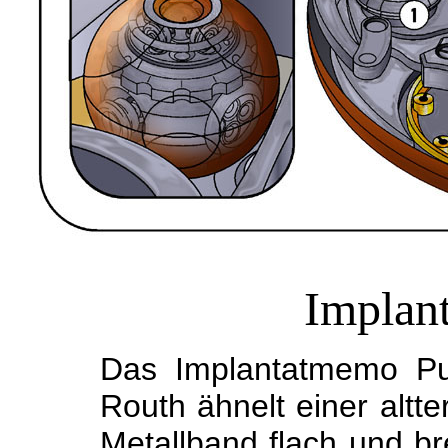
Impla
Das
Implantatmemo Pu
Routh
ähnelt einer alt
Metallband
flach und br