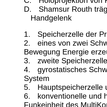
C.
Holoprojektion von 
D.
Shamsur Routh träg
Handgelenk
1.
Speicherzelle der Pr
2.
eines von zwei Schw
Bewegung Energie erz
3.
zweite Speicherzell
4.
gyrostatisches Sch
System
5.
Hauptspeicherzelle
6.
konventionelle und 
Funkeinheit des MultiK