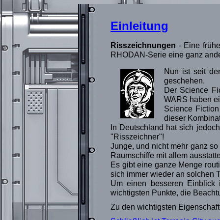
Einleitung
Risszeichnungen
- Eine früh
RHODAN-Serie eine ganz and
Nun ist seit 
geschehen.
Der Science F
WARS haben ein
Science Fiction
dieser Kombinat
In Deutschland hat sich jedo
"Risszeichner"!
Junge, und nicht mehr ganz so j
Raumschiffe mit allem ausstatt
Es gibt eine ganze Menge rout
sich immer wieder an solchen
Um einen besseren Einblick i
wichtigsten Punkte, die Beachtu
Zu den wichtigsten Eigenschaf