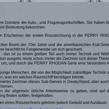
ere Domäne der Auto-, und
Flugzeugzeitschriften. Sie haben 
ere Bedeutung bekommen.
dem Erscheinen der ersten Risszeichnung in der PERRY RH
iction Boom der 70er Jahre und die amerikanischen Kult-
e beachtliche Fangemeinde um sich gescharrt.
 - das ist zu einem großen Teil auch immer Technik und Welt
ion ausgeht, reizte schon immer die Zeichner sich dieser Th
ch um, und durch die PERRY RHODAN-Serie eine besondere Art
unge Menschen, die von der Möglichkeit zukünftiger Technik so 
en, was ein solches Raumschiff benötigen könnte.
inierter Zeichner dieses Sub-Genres in Deutschland, aber auch
 Themen.
n die allgemein übliche Arbeitsweise zu geben, sind auf 
ng finden sollten, festgehalten.
ten eines Risszeichners gehören jedoch Geduld und Ausdauer.