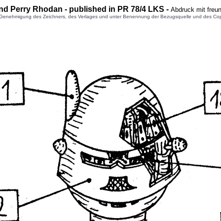
nd Perry Rhodan - published in PR 78/4 LKS -
Abdruck mit freu
enehmigung des Zeichners, des Verlages und unter Benennung der Bezugsquelle und des Copyright