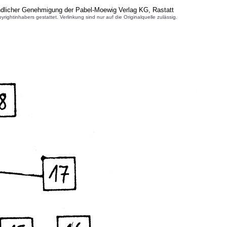
ndlicher Genehmigung der Pabel-Moewig Verlag KG, Rastatt
inhabers gestattet. Verlinkung sind nur auf die Originalquelle zulässig.