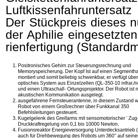
Luftkissenfahr­untersa
Der Stück­preis dieses n
der Aphilie eingesetzte
rienfertigung (Standard
Positronisches Gehirn zur Steuerungsrechnung und
Memoryspeicherung. Der Kopf Ist auf einen Seg­mentha
montiert und somit beliebig schwenkbar, er verfügt über
optisches System aus Einzelzel­len (QL-350-10 infrar./no
und einen Ultraschall- Ortungsprojektor. Der Robot ist n
akustischen Kommunikation ausgelegt.
ausgefahrene Fernsteuerantenne, in diesem Zu­stand w
Robot von einem Großrechner über Funkkanal 350
Befehlsleitungen gesteuert.
Kugelgelenk des Greifarms mit sensomotorischer ' Zug
Druckkraftregelung von 0,1 bis 10000 New­ton.
Fusionsreaktor Energieversorgung Unterdecks­antrieb 
auch für Drehbewegung des Robots um 360° auf sein