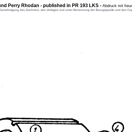
und Perry Rhodan - published in PR 193 LKS -
Abdruck mit freu
enehmigung des Zeichners, des Verlages und unter Benennung der Bezugsquelle und des Copyright