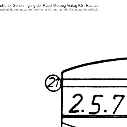
ndlicher Genehmigung der Pabel-Moewig Verlag KG, Rastatt
inhabers gestattet. Verlinkung sind nur auf die Originalquelle zulässig.