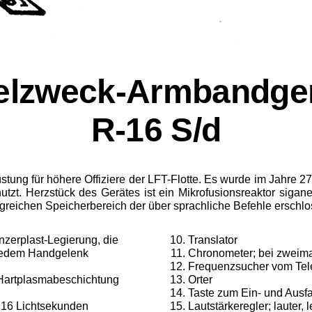
elzweck-Armbandge
R-16 S/d
üstung für höhere Offiziere der LFT-Flotte. Es wurde im Jahre 
zt. Herzstück des Gerätes ist ein Mikrofusions­reaktor sigane
ngreichen Speicherbereich der über sprach­liche Befehle erschl
zerplast-Legierung, die
Translator
h jedem Handgelenk
Chronometer; bei zweim
Frequenzsucher vom Te
Hartplas­mabeschichtung
Orter
Taste zum Ein- und Ausfa
16 Licht­sekunden
Lautstärkeregler; lauter, l