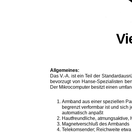
Vi
Allgemeines:
Das V.-A. ist ein Teil der Standardausr
bevorzugt von Hanse-Spezialisten benut
Der Mikrocomputer besitzt einen um­fa
Armband aus einer speziellen Pan
begrenzt verformbar ist und sic
automatisch anpaßt
Hautfreundliche, atmungsaktive, 
Magnetverschluß des Armbands
Telekomsender; Reichweite etwa 