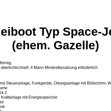
eiboot Typ Space-J
(ehem. Gazelle)
förmig.
überlichtschnell,
4 Mann Mindestbesatzung erforderlich
mit Steueranlage, Funk­geräte, Ortungsanlage mit Bildschirm, Wa
äume
ck 2
raftanlage mit Ener­giespeicher
ze
erk