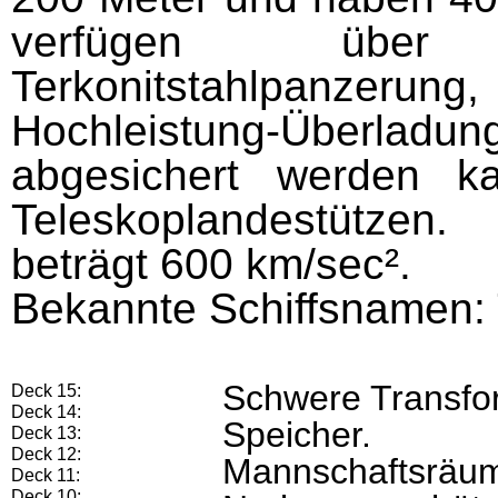
verfügen über 
Terkonitstahlpanzerun
Hochleistung-Überl
abgesichert werden k
Teleskoplandestützen.
beträgt 600 km/sec².
Bekannte Schiffsname
Schwere Transfor
Deck 15:
Deck 14:
Speicher.
Deck 13:
Deck 12:
Mannschaftsräu
Deck 11:
Deck 10: