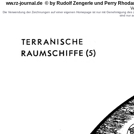
ww.rz-journal.de © by Rudolf Zengerle
und Perry Rhoda
Ve
Die Verwendung der Zeichnungen auf einer eigenen Homepage ist nur mit Genehmigung des Ze
sind nur a