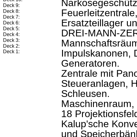
Narkosegeschütz
Deck 9:
Feuerleitzentrale
Deck 8:
Deck 7:
Ersatzteillager u
Deck 6:
Deck 5:
DREI-MANN-ZE
Deck 4:
Deck 3:
Mannschaftsräume
Deck 2:
Impulskanonen, 
Deck 1:
Generatoren.
Zentrale mit Pan
Steueranlagen, H
Schleusen.
Maschinenraum, R
18 Projektionsfe
Kalup'sche Konv
und Speicherbänk