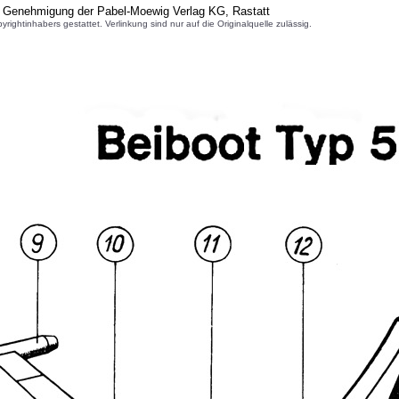
r Genehmigung der Pabel-Moewig Verlag KG, Rastatt
inhabers gestattet. Verlinkung sind nur auf die Originalquelle zulässig.