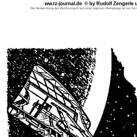
ww.rz-journal.de © by Rudolf Zengerle
Die Verwendung der Zeichnungen auf einer eigenen Homepage ist nur mit G