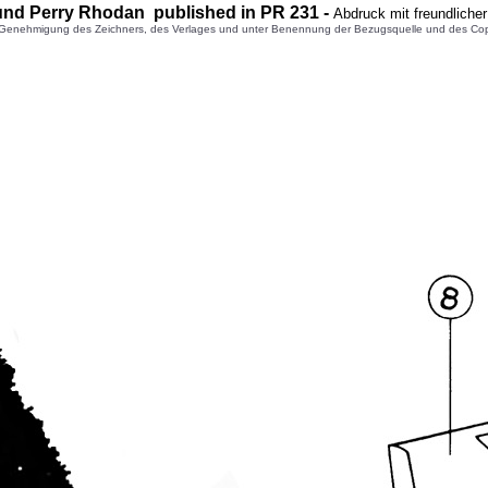
und Perry Rhodan published in PR
231
-
Abdruck mit freundliche
enehmigung des Zeichners, des Verlages und unter Benennung der Bezugsquelle und des Copyright