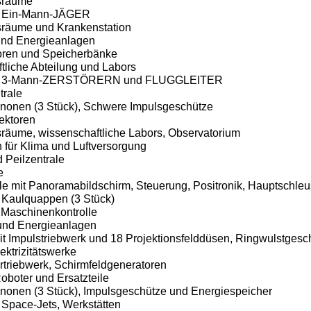
sräume
t Ein-Mann-JÄGER
räume und Krankenstation
und Energieanlagen
oren und Speicherbänke
tliche Abteilung und
Labors
it 3-Mann-ZERSTÖRERN und FLUGGLEITER
trale
nonen (3 Stück), Schwere Impulsgeschütze
ektoren
räume, wissenschaftliche Labors, Observatorium
 für
Klima und Luftversorgung
 Peilzentrale
e
le mit Panoramabildschirm, Steuerung, Positronik, Hauptschle
 Kaulquappen (3 Stück)
 Maschinenkontrolle
und Energieanlagen
it Impulstriebwerk und 18 Projektionsfelddüsen, Ringwulstgesc
lektrizitätswerke
rtriebwerk, Schirmfeldgeneratoren
oboter und Ersatzteile
nonen (3 Stück), Impulsgeschütze und Energiespeicher
 Space-Jets, Werkstätten