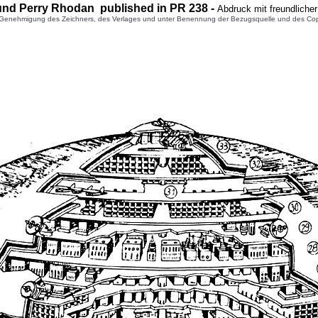
und Perry Rhodan published in PR
238
-
Abdruck mit freundliche
enehmigung des Zeichners, des Verlages und unter Benennung der Bezugsquelle und des Copyright