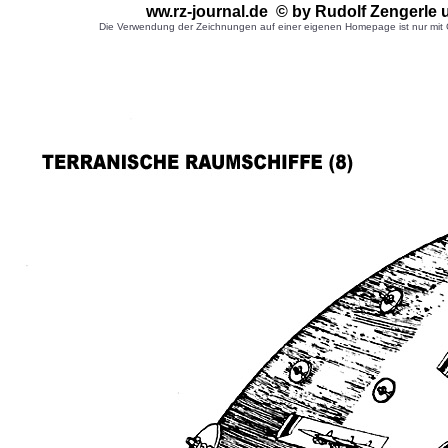
ww.rz-journal.de © by Rudolf Zengerle
Die Verwendung der Zeichnungen auf einer eigenen Homepage ist nur mit G