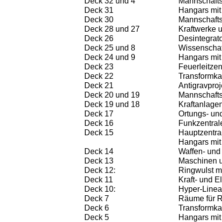
Deck 32 und 4
Mannschaft
Deck 31
Hangars mi
Deck 30
Mannschafts
Deck 28 und 27
Kraftwerke 
Deck 26
Desintegrat
Deck 25 und 8
Wissenschaf
Deck 24 und 9
Hangars m
Deck 23
Feuerleitzen
Deck 22
Transformka
Deck 21
Antigravproj
Deck 20 und 19
Mannschafts
Deck 19 und 1
8
Kraftanlagen
Deck 17
Ortungs- und
Deck 16
Funkzentral
Deck 15
Hauptzentra
Hangars mit
Deck 14
Waffen- und
Deck 13
Maschinen 
Deck 12:
Ringwulst m
Deck 11
Kraft- und E
Deck 10:
Hyper-Linea
Deck 7
Räume für R
Deck 6
Transformka
Deck 5
Hangars mit