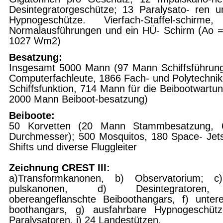
Desintegratorgeschütze; 13 Paralysato- ren 
Hypnogeschütze. Vierfach-Staffel-schirme,
Normalausführungen und ein HÜ- Schirm (Ao =
10
27 Wm2)
Besatzung:
Insgesamt 5000 Mann (97 Mann Schiffsführun
Computerfachleute, 1866 Fach- und Polytechnik
Schiffsfunktion, 714 Mann für die Beibootwartu
2000 Mann Beiboot-besatzung)
Beiboote:
50 Korvetten (20 Mann Stammbesatzung,
Durchmesser); 500 Mosquitos, 180 Space- Jet
Shifts und diverse Fluggleiter
Zeichnung CREST III:
a)Transformkanonen, b) Observatorium; c
pulskanonen, d) Desintegratoren
obereangeflanschte Beiboothangars, f) unter
boothangars, g) ausfahrbare Hypnogeschütz
Paralysatoren, i) 24 Landestützen,