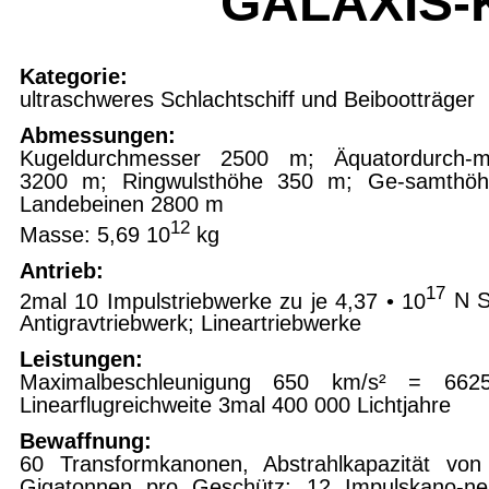
GALAXIS-K
Kategorie:
ultraschweres Schlachtschiff und Beibootträger
Abmessungen:
Kugeldurchmesser 2500 m; Äquatordurch-m
3200 m; Ringwulsthöhe 350 m; Ge-samthöh
Landebeinen 2800 m
12
Masse:
5,69 10
kg
Antrieb:
17
2mal 10 Impulstriebwerke zu je 4,37 • 10
N S
Antigravtriebwerk; Lineartriebwerke
Leistungen:
Maximalbeschleunigung 650 km/s
² = 662
Linearflugreichweite 3mal 400 000 Lichtjahre
Bewaffnung:
60 Transformkanonen, Abstrahlkapazität von
Gigatonnen pro Geschütz; 12 Impulskano-ne