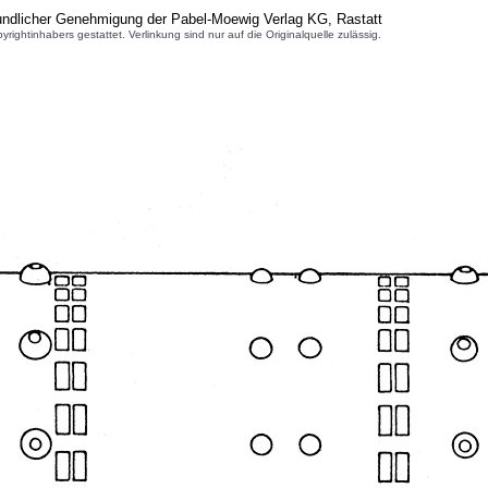
undlicher Genehmigung der Pabel-Moewig Verlag KG, Rastatt
inhabers gestattet. Verlinkung sind nur auf die Originalquelle zulässig.