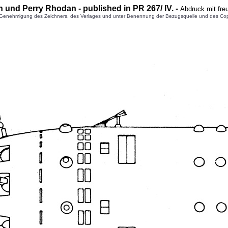
n und Perry Rhodan - published in PR 267
/ IV. -
Abdruck mit fre
enehmigung des Zeichners, des Verlages und unter Benennung der Bezugsquelle und des Copyright