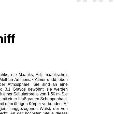
iff
hks, die Maahks, Adj. maahksche).
Methan-Ammoniak-Atmer undd leben
nder Atmosphäre. Sie sind an eine
nd 3,1 Gravos gewöhnt, sie werden
it einer Schulterbreite von 1,50 m. Sie
 mit einer blaß­grauen Schuppenhaut.
 mit dem übrigen Körper verbunden. Er
gen, langgezoge­nen Wulst, der von
eicht. An der höchsten Stelle dieses