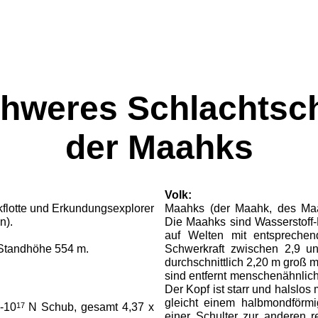
hweres Schlachtsch
der Maahks
Volk:
flotte und Erkundungsexplorer
Maahks (der Maahk, des Maa
n).
Die Maahks sind Wasserstoff-
auf Wel­ten mit entspreche
tand­höhe 554 m.
Schwerkraft zwischen 2,9 u
durchschnittlich 2,20 m groß m
sind entfernt menschenähnlich
Der Kopf ist starr und halslos
gleicht einem halbmondförmi
17
-10
N Schub, gesamt 4,37 x
einer Schulter zur anderen r