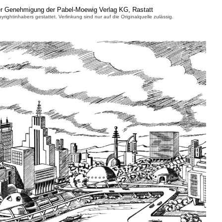
er Genehmigung der Pabel-Moewig Verlag KG, Rastatt
inhabers gestattet. Verlinkung sind nur auf die Originalquelle zulässig.