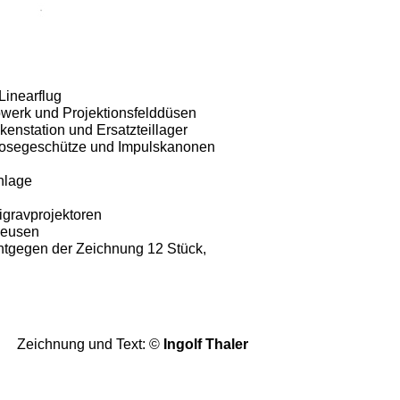
Linearflug
bwerk und Projektionsfelddüsen
enstation und Ersatzteillager
osegeschütze und Impulskanonen
nlage
tigravprojektoren
leusen
ntgegen der Zeichnung 12 Stück,
Zeichnung und Text: ©
Ingolf Thaler