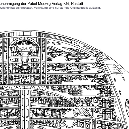
Genehmigung der Pabel-Moewig Verlag KG, Rastatt
inhabers gestattet. Verlinkung sind nur auf die Originalquelle zulässig.