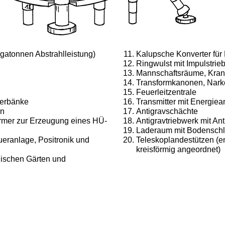
gatonnen Abstrahlleistung)
Kalupsche Konverter für 
Ringwulst mit Impulstrie
Mannschaftsräume, Krank
Transformkanonen, Nark
Feuerleitzentrale
herbänke
Transmitter mit Energiea
en
Antigravschächte
rmer zur Erzeugung eines HÜ-
Antigravtriebwerk mit An
Laderaum mit Bodensch
ueranlage, Positronik und
Teleskoplandestützen (e
kreisförmig angeordnet)
nischen Gärten und