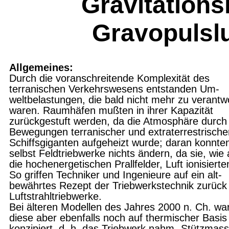
Gravitations
Gravopulslu
Allgemeines:
Durch die voranschreitende Komplexität des
terranischen Verkehrswesens entstanden Um­
weltbelastungen, die bald nicht mehr zu verant­w
waren. Raumhäfen mußten in ihrer Kapazität
zurückgestuft werden, da die Atmo­sphäre durch
Bewegungen terranischer und extraterrestrische
Schiffsgiganten aufgeheizt wurde; daran konnte
selbst Feldtriebwerke nichts ändern, da sie, wie
die hochenerge­tischen Prallfelder, Luft ionisierte
So griffen Techniker und Ingenieure auf ein alt­
bewährtes Rezept der Triebwerkstechnik zu­rück 
Luftstrahltriebwerke.
Bei älteren Modellen des Jahres 2000 n. Ch. wa
diese aber ebenfalls noch auf thermi­scher Basis
konzipiert, d. h. das Triebwerk nahm „Stützmas