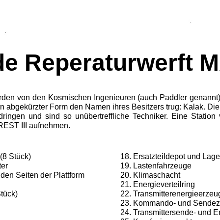
de Reperaturwerft M
rden von den Kosmischen Ingenieuren (auch Paddler ge­nannt) 
in abgekürzter Form den Namen ihres Besitzers trug: Kalak. Die
hdringen und sind so unübertreffliche Techniker. Eine Stati
REST III aufnehmen.
(8 Stück)
Ersatzteildepot und Lag
ter
Lastenfahrzeuge
den Seiten der Plattform
Klimaschacht
Energieverteilring
tück)
Transmitterenergieerze
Kommando- und Sendeze
Transmittersende- und E