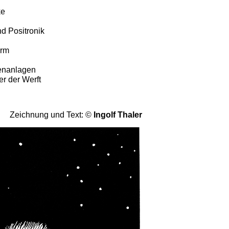
ke
d Positronik
irm
enanlagen
er der Werft
Zeichnung und Text: ©
Ingolf Thaler