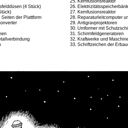
Kernfusionsreaktor
nsfelddüsen (4 Stück)
Elektrizitätsspeicherbän
Stück)
Kernfusionsreaktor
 Seiten der Plattform
Reparaturleitcomputer un
onverter
Antigravprojektoren
Umformer mit Schutzsch
onen
Schirmfeldgeneratoren
tallverbin­dung
Kraftwerke und Maschin
n
Schriftzeichen der Erba
u