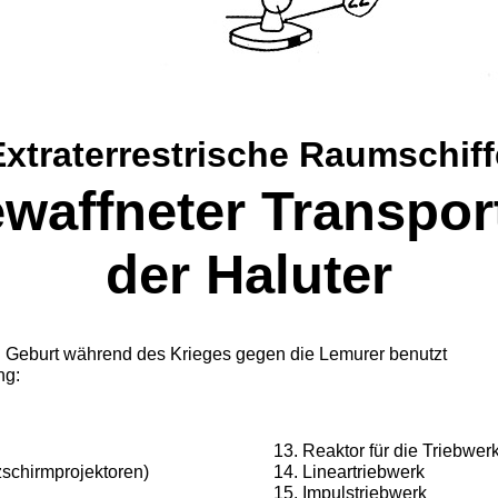
Extraterrestrische Raumschiff
waffneter Transpor
der Haluter
i Geburt während des Krieges gegen die Lemurer be­nutzt
ng:
Reaktor für die Triebwer
zschirm­projektoren)
Lineartriebwerk
Impulstriebwerk