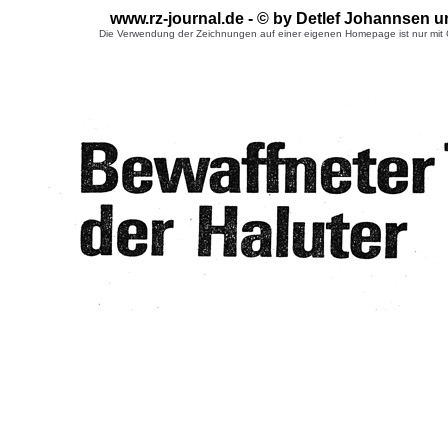
www.rz-journal.de - © by Detlef Johannsen
u
Die Verwendung der Zeichnungen auf einer eigenen Homepage ist nur mit G