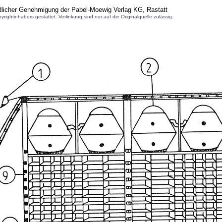
dlicher Genehmigung der Pabel-Moewig Verlag KG, Rastatt
inhabers gestattet. Verlinkung sind nur auf die Originalquelle zulässig.