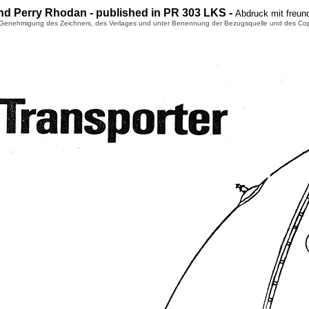
nd Perry Rhodan - published in PR 303 LKS -
Abdruck mit freun
enehmigung des Zeichners, des Verlages und unter Benennung der Bezugsquelle und des Copyright