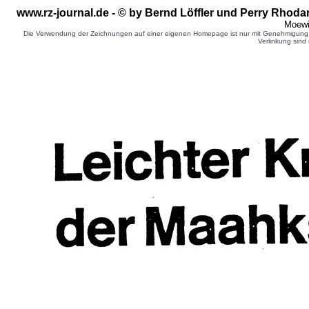
www.rz-journal.de - © by Bernd Löffler
und Perry Rhodan
Moewi
Die Verwendung der Zeichnungen auf einer eigenen Homepage ist nur mit Genehmigung d
Verlinkung sind 