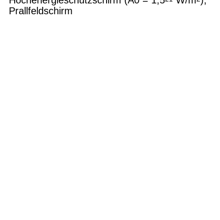
Hochenergieschutzschirm (A0 = 1,5
W/m
);
Prallfeldschirm