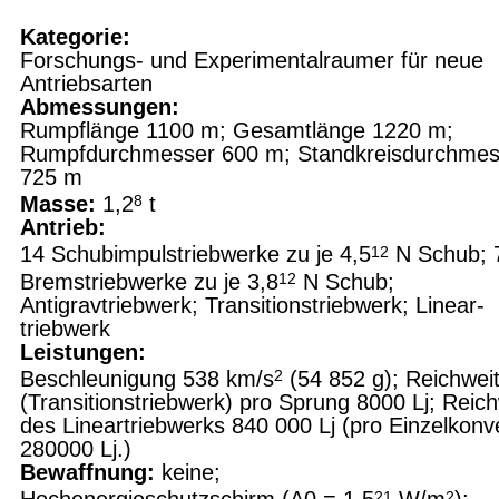
Kategorie:
Forschungs- und Experimentalraumer für neue
Antriebsarten
Abmessungen:
Rumpflänge 1100 m; Gesamtlänge 1220 m;
Rumpfdurchmesser 600 m; Standkreisdurch­mes
725 m
Masse:
1,2
t
8
Antrieb:
14 Schubimpulstriebwerke zu je 4,5
N Schub; 
12
Bremstriebwerke zu je 3,8
N Schub;
12
Antigravtriebwerk; Transitionstriebwerk; Linear­
triebwerk
Leistungen:
Beschleunigung 538 km/s
(54 852 g); Reich­wei
2
(Transitionstriebwerk) pro Sprung 8000 Lj; Reic
des Lineartriebwerks 840 000 Lj (pro Einzelkonv
280000 Lj.)
Bewaffnung:
keine;
21
2