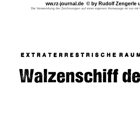
ww.rz-journal.de © by Rudolf Zengerle
Die Verwendung der Zeichnungen auf einer eigenen Homepage ist nur mit G