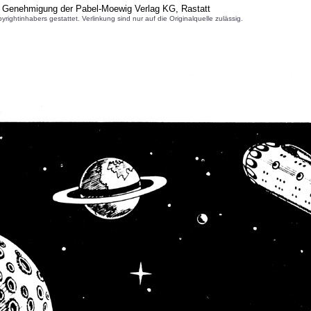
r Genehmigung der Pabel-Moewig Verlag KG, Rastatt
inhabers gestattet. Verlinkung sind nur auf die Originalquelle zulässig.