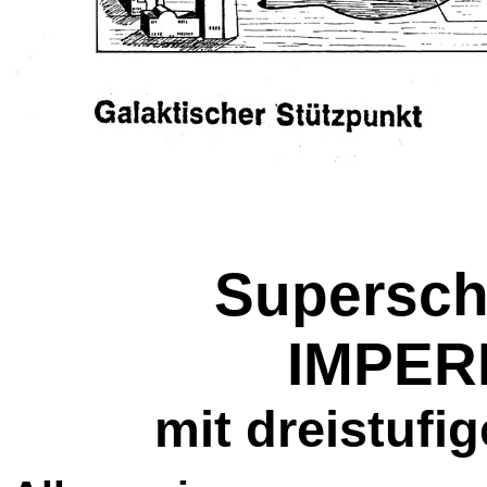
Superschl
IMPERI
mit dreistufi