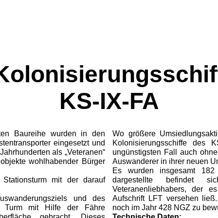
Kolonisierungsschif
KS-IX-FA
rten Baureihe wur­den in den
Wo größere Umsiedlungsaktio
stentransporter eingesetzt und
Kolonisierungsschiffe des 
 Jahrhunderten als „Veteranen“
ungünstigsten Fall auch ohne
objekte wohlhabender Bürger
Auswanderer in ihrer neuen U
Es wurden insgesamt 182 s
e Stationsturm mit der darauf
dargestellte befindet
Veteranenliebhabers, der e
Auswanderungsziels und des
Aufschrift LFT versehen ließ.
r Turm mit Hilfe der Fähre
noch im Jahr 428 NGZ zu bewu
erflä­che gebracht. Dieses
Technische Daten: