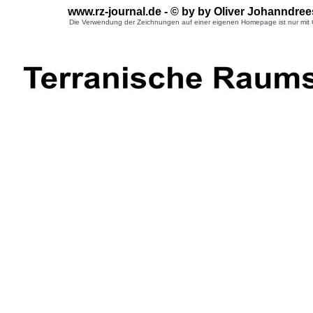
www.rz-journal.de - © by by Oliver Johanndre
Die Verwendung der Zeichnungen auf einer eigenen Homepage ist nur mit G