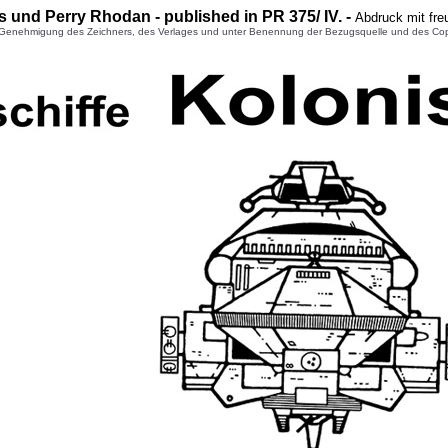
es und Perry Rhodan - published in PR 3
75
/ IV. -
Abdruck mit fre
enehmigung des Zeichners, des Verlages und unter Benennung der Bezugsquelle und des Copyright