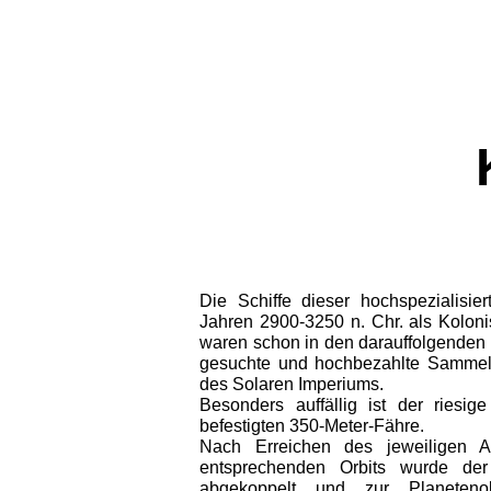
Die Schiffe dieser hochspezialisie
Jahren 2900-3250 n. Chr. als Koloni
waren schon in den dar­auffolgenden
gesuch­te und hochbezahlte Sammel
des Solaren Imperiums.
Besonders auffällig ist der riesig
befestigten 350-Meter-Fähre.
Nach Erreichen des jeweiligen 
entsprechenden Orbits wurde de
abgekoppelt und zur Planetenob