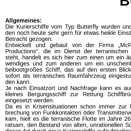
"B
Allgemeines:
Die Kurierschiffe vom Typ Butterfly wurden un
den noch heute sehr gern für etwas heikle Einsä
Betracht gezogen.
Entwickelt und
gebaut von der Firma „McF
Pro
ductions“, die im
Dienst der terranischen 
steht,
handelt es sich
hier zum einen um ein ä
wendi­
ges und zum
anderen um ein unschein
bei­
bootgroßes
Schiff, das auf den ersten Blick
so­fort als terranisches Raumfahrzeug eingestuf
den kann.
Je nach Einsatzort
und Nachfrage kann es au
kleines
Bergungsschiff zur Rettung Schiffbrü
eingesetzt
werden.
Da es in Krisensituationen schon immer zur 
brechung von Funkkontakten öder Transmitterve
kam, hielt es die terranische Flotte im Jahre 26
ratsam, den Bestand von alten, unrationellen Sc