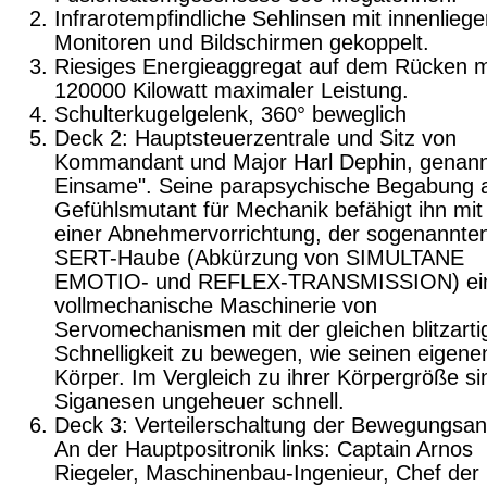
Infrarotempfindliche Sehlinsen mit innenlie­g
Monitoren und Bildschirmen gekoppelt.
Riesiges Energieaggregat auf dem Rücken m
120000 Kilowatt maximaler Leistung.
Schulterkugelgelenk, 360° beweglich
Deck 2: Hauptsteuerzentrale und Sitz von
Kommandant und Major Harl Dephin, genann
Einsame". Seine parapsychische Bega­bung 
Gefühlsmutant für Mechanik befähigt ihn mit 
einer Abnehmervorrichtung, der sogenannte
SERT-Haube (Abkürzung von SIMULTANE
EMOTIO- und REFLEX-TRANS­MISSION) ei
vollmechanische Maschinerie von
Servomechanismen mit der gleichen blitz­arti
Schnelligkeit zu bewegen, wie seinen eigene
Körper. Im Vergleich zu ihrer Körper­größe si
Siganesen ungeheuer schnell.
Deck 3: Verteilerschaltung der Bewegungs­an
An der Hauptpositronik links: Captain Arnos
Riegeler, Maschinenbau-Ingenieur, Chef der