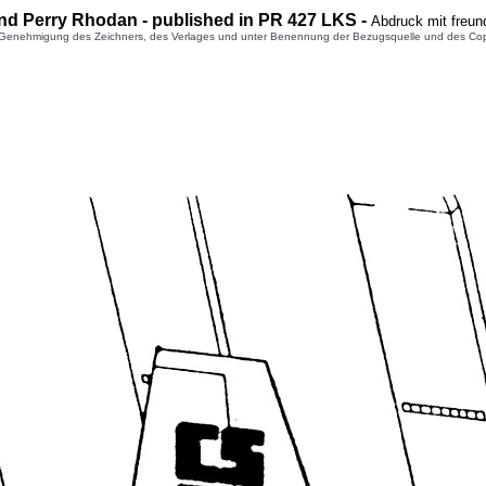
nd Perry Rhodan - published in PR 427 LKS -
Abdruck mit freun
enehmigung des Zeichners, des Verlages und unter Benennung der Bezugsquelle und des Copyright