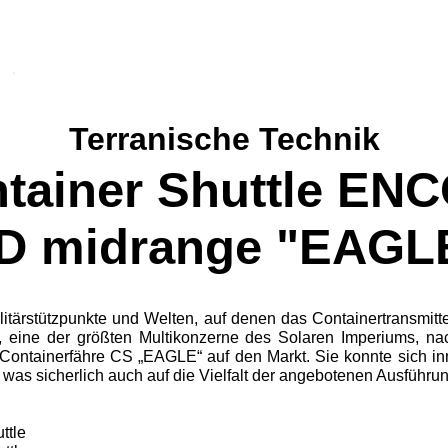
Terranische Technik
tainer Shuttle E
D midrange "EAGL
litärstütz­punkte und Welten, auf denen das Container­transmit
 eine der größten Multikonzerne des Solaren Impe­riums, na
 Container­fähre CS „EAGLE“ auf den Markt. Sie konnte sich in
, was si­cherlich auch auf die Vielfalt der angebotenen Ausführ
ttle