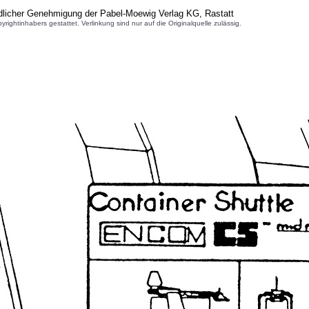
dlicher Genehmigung der Pabel-Moewig Verlag KG, Rastatt
inhabers gestattet. Verlinkung sind nur auf die Originalquelle zulässig.