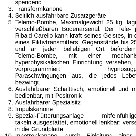
spendend
Transformkanone
Seitlich ausfahrbare Zusatzgeräte
Telemo-Bombe, Maximalgewicht 25 kg, lag
verschließbaren Bodenarsenal. Der Tele- 
Ribald Carello kann kraft seines Geistes, in 
eines Fiktivtransmitters, Gegen­stände bis 2
und an jeden beliebigen Ort beförder
Telemo-Bombe, mit einer mechanis
hyperphysikalischen Einrich­tung versehen, 
vorprogrammiert hypnosugges
Paraschwingungen aus, die jedes Lebe
bezwingt.
Ausfahrbarer Schalttisch, emotionell und m
bedienbar, mit Positronik
Ausfahrbarer Spezialsitz
Impulskanone
Spezial-Fütterungsanlage mitfeinfühlig
takeln ausgestattet, emotionell lenkbar; ver­
in die Grundplatte
Inpotronkanone, durch Einleitung einer