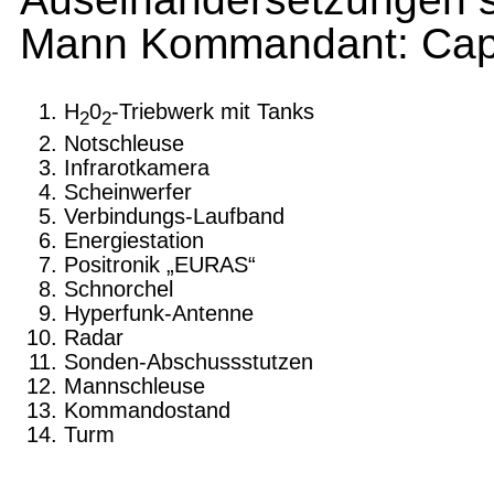
Mann Kommandant: Capt
H
0
-Triebwerk mit Tanks
2
2
Notschleuse
Infrarotkamera
Scheinwerfer
Verbindungs-Laufband
Energiestation
Positronik „EURAS“
Schnorchel
Hyperfunk-Antenne
Radar
Sonden-Abschussstutzen
Mannschleuse
Kommandostand
Turm