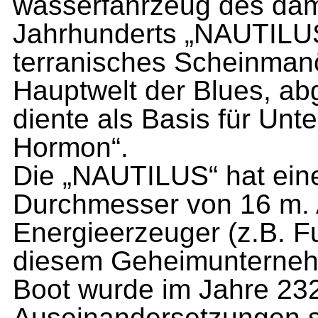
wasserfahrzeug des dam
Jahrhunderts „NAUTILUS“
terranisches Scheinmanö
Hauptwelt der Blues, abg
diente als Basis für Un­
Hormon“.
Die „NAUTILUS“ hat ein
Durchmesser von 16 m. Au
Energieerzeuger (z.B. F
diesem Geheimunternehm
Boot wurde im Jahre 23
Auseinandersetzungen se