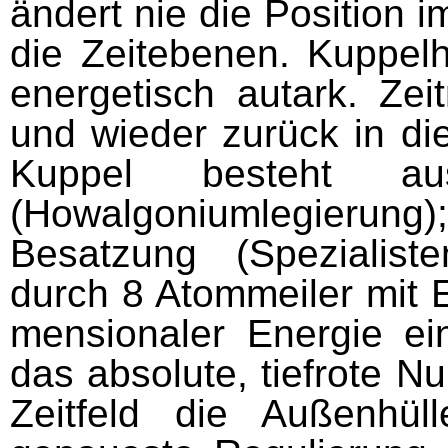
ändert nie die Position
die Zeitebenen. Kuppel
energetisch autark. Zei
und wieder zu­rück in d
Kuppel besteht aus
(Howalgoniumlegierun
Besatzung (Spezialiste
durch 8 Atommeiler mit E
mensionaler Energie ei
das absolute, tiefrote N
Zeitfeld die Außenhül