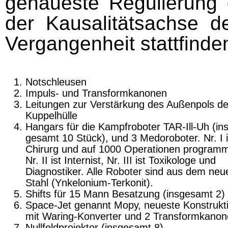
genaueste Regulierung d
der Kausalitätsachse de
Vergangenheit stattfinde
Notschleusen
Impuls- und Transformkanonen
Leitungen zur Verstärkung des Außenpols de
Kuppelhülle
Hangars für die Kampfroboter TAR-Ill-Uh (ins
gesamt 10 Stück), und 3 Medoroboter. Nr. I i
Chirurg und auf 1000 Operationen program­m
Nr. II ist Internist, Nr. III ist Toxikologe und
Diagnostiker. Alle Roboter sind aus dem neu
Stahl (Ynkelonium-Terkonit).
Shifts für 15 Mann Besatzung (insgesamt 2)
Space-Jet genannt Mopy, neueste Konstrukt
mit Waring-Konverter und 2 Transformkano
Nullfeldprojektor (insgesamt 8)