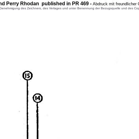
nd Perry Rhodan published in PR
469
-
Abdruck mit freundlicher
enehmigung des Zeichners, des Verlages und unter Benennung der Bezugsquelle und des Copyright