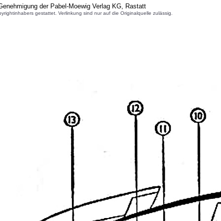
 Genehmigung der Pabel-Moewig Verlag KG, Rastatt
inhabers gestattet. Verlinkung sind nur auf die Originalquelle zulässig.