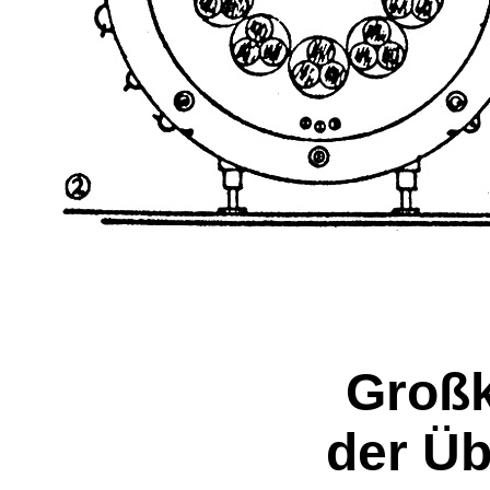
Großk
der Ü