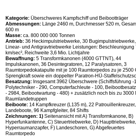
Kategorie:
Überschweres Kampfschiff und Beiboot­träger
Abmessungen:
Länge 2460 m, Durchmesser 520 m, Gesa
600 m
Masse:
ca. 800 000 000 Tonnen
Antrieb:
36 Heckimpulstriebwerke, 30 Bugimpuls­triebwerke,
Linear- und Antigravtriebwerke Leistungen: Beschleunigung
km/sec², Reich­weite 3,6 Mio. Lichtjahre
Bewaffnung:
5 Transformkanonen (4000 GTTNT), 44
Impulskanonen, 36 Desintegratoren, 12 Paralysatoren, 3
Raumtorpedokatapulte mit je 100 Raumtorpe­dos zu je 250
Sprengkraft sowie ein doppel­ter Paratron-HÜ-Staffelschutzs
Besatzung:
Insgesamt 3962 Überschwere (Schiffs­führung -
Polytechniker - 290, Computerfach­leute - 100, Beibootbesa
- 2984, Beiboot­wartung - 480) + zusätzlich noch bis zu 300
Raumlandetruppen
Beiboote:
14 Kampfkreuzer (L135 m), 22 Patrouillen­kreuzer,
Landeboote, 96 Kampfgleiter, 84 Shifts
Zeichnungen: 1)
Seitenansicht mit A) Transform­kanone, B)
Hyperfunkantenne, C) Steuertriebwerke, D) Haupttriebwerke,
Hyperraumanzapfer, F) Lan­deschoren, G) Abgefeuertes
Raumtorpedo