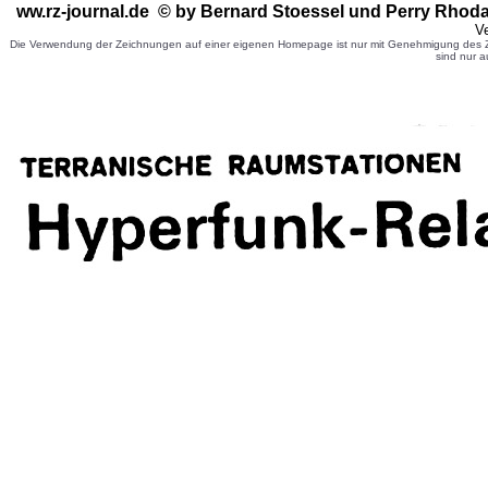
ww.rz-journal.de © by Bernard Stoessel
und Perry Rhoda
Ve
Die Verwendung der Zeichnungen auf einer eigenen Homepage ist nur mit Genehmigung des Ze
sind nur a