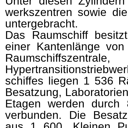
Unter diesen Zylindern 
werkszentren sowie die
untergebracht.
Das Raumschiff besitz
einer Kantenlänge von
Raumschiffszentrale
Hypertransitionstrie
schiffes liegen 1 536 R
Besatzung, Laboratorie
Etagen werden durch 8
verbunden. Die Besatz
aus 1 600 „Kleinen Pu