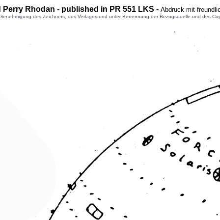
nd Perry Rhodan - published in PR 551 LKS -
Abdruck mit freundl
enehmigung des Zeichners, des Verlages und unter Benennung der Bezugsquelle und des Copyright