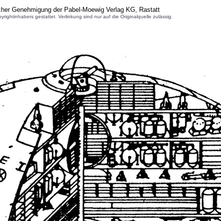
icher Genehmigung der Pabel-Moewig Verlag KG, Rastatt
inhabers gestattet. Verlinkung sind nur auf die Originalquelle zulässig.