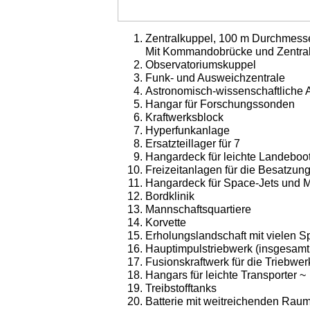
Zentralkuppel, 100 m Durchmesser
Mit Kommandobrücke und Zentra­le
Observatoriumskuppel
Funk- und Ausweichzentrale
Astronomisch-wissenschaftliche 
Hangar für Forschungssonden
Kraftwerksblock
Hyperfunkanlage
Ersatzteillager für 7
Hangardeck für leichte Landeboo
Freizeitanlagen für die Besatzung 
Hangardeck für Space-Jets und 
Bordklinik
Mannschaftsquartiere
Korvette
Erholungslandschaft mit vielen Sp
Hauptimpulstriebwerk (insgesamt
Fusionskraftwerk für die Triebwer
Hangars für leichte Transporter ~
Treibstofftanks
Batterie mit weitreichenden Rau