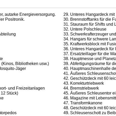
, autarke Ener­gieversorgung.
Unteres Hangardeck mit
r Positronik.
Brennstofftanks für die 
Stauraum für Shifts und
Untere Polschleuse
Abteilung
Schwerkrafterzeuger und
Hangars für schwere La
Kraftwerksblock mit Fus
Unteres Hangardeck für 
Ersatzteillager für die W
te
Hauptmesse und Planet
(Kinos, Bibliothe­ken usw.)
Abfertigungsräume für d
Mosquito-Jäger
Hauptmaschinenhalle de
Äußeres Schleusenschot
Geschützdeck mit 60 lei
Korrekturtriebwerk
ort- und Freizeit­anlagen
Bremstriebwerk
 12 Stück)
Äußeres Schleusentor e
ke
Magazine mit Lebensmit
Transformkanone
Geschützdeck mit 60 lei
mtorpedos
Schleusenschott zu Bei