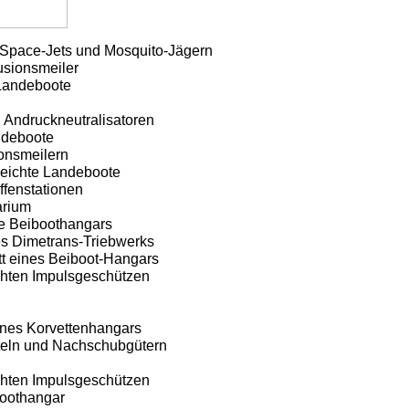
 Space-Jets und Mosquito-Jägern
Fusionsmeiler
 Landeboote
 Andruckneutralisatoren
ndeboote
ionsmeilern
leichte Landeboote
affenstationen
arium
ie Beiboothangars
s Dimetrans-Triebwerks
t eines Beiboot-Hangars
chten Impulsgeschützen
ines Korvettenhangars
teln und Nachschubgütern
chten Impulsgeschützen
boothangar