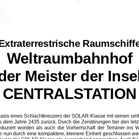
Extraterrestrische Raumschiff
Weltraumbahnhof
der Meister der Inse
CENTRALSTATION
Basis eines Schlachtkreuzers der SOLAR-Klasse mit seinen umfa
 Jahre 2435 zurück. Durch die Zerstörungen bei den letzten
re­duziert worden als auch die Vorherrschaft der Terraner i
lte nun durch eine kompakte­re, kleinere Einheit geschlossen we