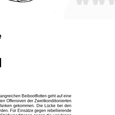
e
l
ngreichen Beibootflotten geht auf eine
 Offensiven der Zweit­konditionierten
ns Wanken gekommen. Die Lücke bei den
rden. Für Einsätze ge­gen rebellierende