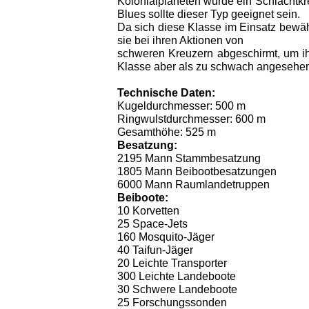
Kolonialplaneten wurde ein Schlachtk
Blues sollte dieser Typ geeignet sein.
Da sich diese Klasse im Einsatz bewäh
sie bei ihren Aktionen von
schweren Kreuzern abgeschirmt, um ih
Klasse aber als zu schwach angesehen 
Technische Daten:
Kugeldurchmesser: 500 m
Ringwulstdurchmesser: 600 m
Gesamthöhe: 525 m
Besatzung:
2195 Mann Stammbesatzung
1805 Mann
Beibootbesatzungen
6000 Mann Raumlandetruppen
Beiboote:
10 Korvetten
25 Space-Jets
160 Mosquito-Jäger
40 Taifun-Jäger
20 Leichte Transporter
300 Leichte Landeboote
30 Schwere Landeboote
25 Forschungssonden