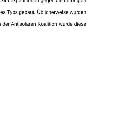
Strafexpeditionen gegen die unruhigen
ses Typs ge­baut. Üblicherweise wurden
er Anti­solaren Koalition wurde diese