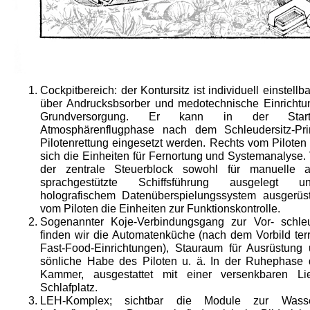
Cockpitbereich: der Kontursitz ist individuell einstellba
über Andrucksbsorber und medotechnische Einrichtu
Grundver­sorgung. Er kann in der Star
Atmosphärenflugphase nach dem Schleudersitz-Pri
Pilotenrettung eingesetzt werden. Rechts vom Piloten
sich die Einheiten für Fernortung und Systemanalyse. 
der zentrale Steuerblock sowohl für manuelle 
sprachgestützte Schiffsführung ausgelegt 
holografischem Datenüberspielungssystem ausgerüst
vom Piloten die Einheiten zur Funktionskontrolle.
Sogenannter Koje-Verbindungsgang zur Vor- schle
finden wir die Automatenküche (nach dem Vorbild ter
Fast-Food-Einrichtungen), Stauraum für Ausrüstung 
sönliche Habe des Piloten u. ä. In der Ruhe­phase 
Kammer, ausgestattet mit einer versenkbaren Li
Schlafplatz.
LEH-Komplex; sichtbar die Module zur Was­s