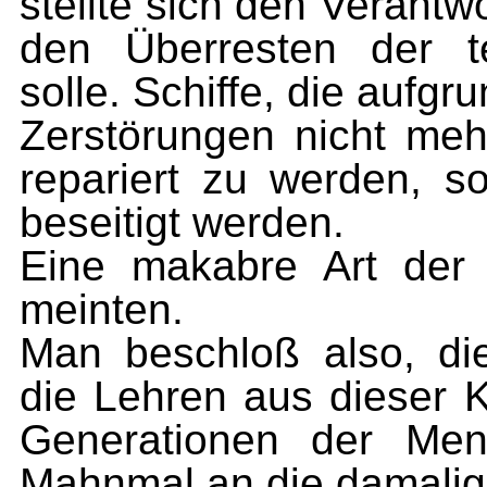
stellte sich den Verantw
den Überresten der te
solle. Schiffe, die aufg
Zerstörun­gen nicht me
repariert zu werden, s
beseitigt werden.
Eine makabre Art der 
meinten.
Man beschloß also, di
die Lehren aus dieser
Generatio­nen der Men
Mahnmal an die damalige