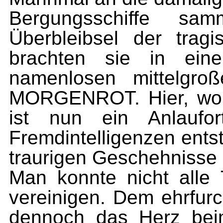
Bergungsschiffe sa
Überbleibsel der trag
brachten sie in ein
namenlosen mit­telgr
MOR­GENROT. Hier, wo 
ist nun ein Anlaufo
Fremdintelligenzen ent­s
trauri­gen Geschehnisse 
Man konnte nicht alle
vereinigen. Dem ehr­fur
den­noch das Herz bei