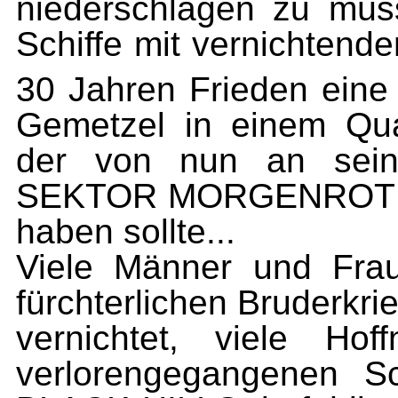
niederschlagen zu müss
Schiffe mit vernichtende
30 Jahren Frieden eine 
Ge­metzel in einem Qua
der von nun an seine
SEKTOR MORGEN­ROT in 
ha­ben sollte...
Viele Männer und Fra
fürchterlichen Bruderkri
vernichtet, viele Hof
verlorengegangenen Sc