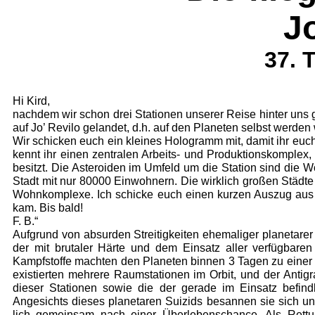
J
37. 
Hi Kird,
nachdem wir schon drei Stationen unserer Reise hinter uns 
auf Jo’ Revilo gelandet, d.h. auf den Planeten selbst werden 
Wir schicken euch ein kleines Hologramm mit, damit ihr euch v
kennt ihr einen zentralen Arbeits- und Produk­tionskomplex
besitzt. Die Asteroiden im Umfeld um die Station sind die Wo
Stadt mit nur 80000 Einwohnern. Die wirklich großen Städ­t
Wohnkomplexe. Ich schicke euch einen kurzen Auszug aus 
kam. Bis bald!
F. B.“
Aufgrund von absurden Streitigkeiten ehemaliger planetar
der mit brutaler Härte und dem Einsatz aller verfügbaren
Kampfstoffe mach­ten den Planeten binnen 3 Tagen zu einer
existierten mehrere Raumstationen im Orbit, und der Antig
dieser Stationen sowie die der gerade im Einsatz befind
Angesichts dieses planetaren Suizids be­sannen sie sich un
lich gemeinsam nach einer Überlebenschance. Als Rettung