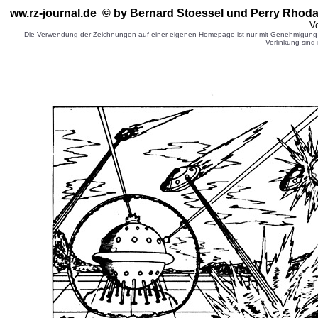
ww.rz-journal.de © by Bernard Stoessel
und Perry Rhoda
Ve
Die Verwendung der Zeichnungen auf einer eigenen Homepage ist nur mit Genehmigung d
Verlinkung sind 