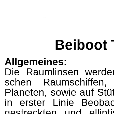
Beiboot 
Allgemeines:
Die Raumlinsen werden
schen Raumschiffen
Planete
n,
sowie auf Stü
in erster Linie Beoba
gestreckten und ellip