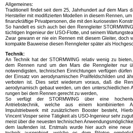
Allgemeines:
Traditionell findet seit dem 25, Jahrhundert auf dem Mars 
Hersteller mit modifizierten Modellen in diesem Rennen, um s
finanzkräftige Privat­personen, die mit den kuriosesten Kon
So handelt es sich auch bei den Renngleiter STORMWING 
tüchtigen Ingenieur der USO-Flotte, und seinem
Wartungs­
tea
Zwar gewann er nie ein Rennen mit diesem Gleiter, doch wa
kompakte Bau­weise diesen Renngleiter später als Hochgesch
Technik:
An Technik hat der STORMWING relativ wenig zu bieten,
dem Rennen rund um den Mars die Renngleiter nur ü
notwendigsten, techni­schen Einrichtungen verfügen dürfe
der Einsatz von aerodynamischen Prallfeldschilden und äh
verboten ist. Dies setzt wiederum voraus, daß die Renn
aerodynamisch ge­baut werden, um den unterschiedlichen A
rungen bei dem Rennen gerecht zu werden,
So verfügt der STORMWING über eine hochent­wi
Antriebstechnik, welche aus einem kom­binierten An
Impulstriebwerk mit zusätzli­chem Booster besteht, Hier
Vincent Vosper seine Tätigkeit als USO-Ingenieur sehr zu­gut
meist über die neuesten technischen Anwendungsmöglichkei
dem laufenden ist. Erstmals wurde hier auch eine neue 
technik ausprobiert, welche es dem Piloten er­möglic