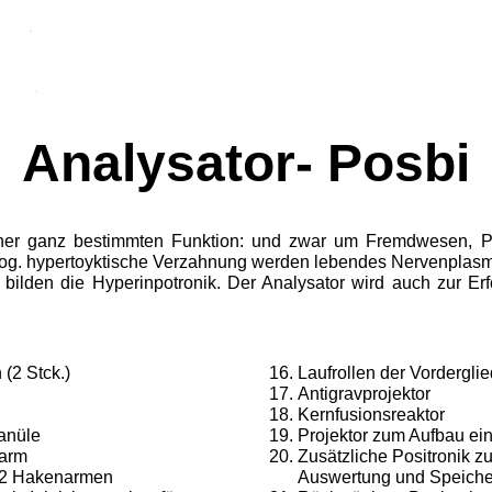
Analysator- Posbi
einer ganz bestimm­ten Funktion: und zwar um Fremdwesen, P
e sog. hypertoyktische Verzahnung wer­den lebendes Nervenplas
 bilden die Hyperinpotronik. Der Analysator wird auch zur E
(2 Stck.)
Laufrollen der Vorderglie
Antigravprojektor
Kernfusionsreaktor
anüle
Projektor zum Aufbau e
larm
Zusätzliche Positronik z
d 2 Hakenarmen
Auswertung und Speiche