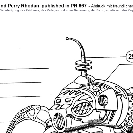
und Perry Rhodan published in PR
667
-
Abdruck mit freundlich
enehmigung des Zeichners, des Verlages und unter Benennung der Bezugsquelle und des Copyright