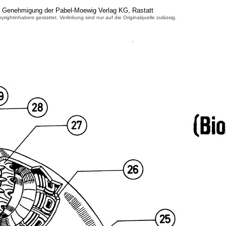
er Genehmigung der Pabel-Moewig Verlag KG, Rastatt
inhabers gestattet. Verlinkung sind nur auf die Originalquelle zulässig.