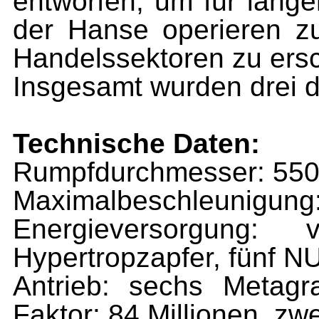
entworfen, um für länge
der Hanse operieren 
Handelssektoren zu ersc
Insgesamt wurden drei d
Technische Daten:
Rumpfdurchmesser: 55
Maximalbeschleunigung
Energieversorgung: v
Hypertropzapfer, fünf 
Antrieb: sechs Metagra
Faktor: 84 Millionen, zw