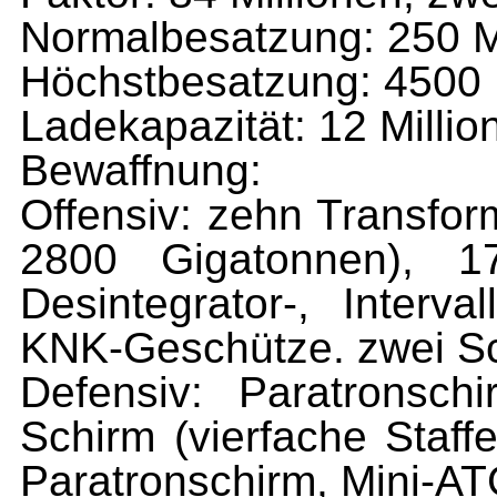
Normalbesatzung: 250
Höchstbesatzung: 4500
Ladekapazität: 12 Milli
Bewaffnung:
Offensiv: zehn Transfor
2800 Gigatonnen), 
Desintegrator-, Interv
KNK-Geschütze. zwei S
Defensiv: Paratronschi
Schirm (vierfache Staff
Paratronschirm, Mini-ATG