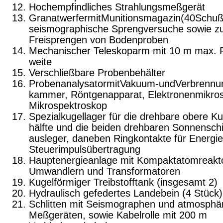
Hochempfindliches Strahlungsmeßgerät
GranatwerfermitMunitionsmagazin(40Schuß
seismographische Sprengversuche sowie 
Freisprengen von Bodenproben
Mechanischer Teleskoparm mit 10 m max. 
weite
Verschließbare Probenbehälter
ProbenanalysatormitVakuum-undVerbrennu
kammer, Röntgenapparat, Elektronenmikro
Mikrospektroskop
Spezialkugellager für die drehbare obere Ku
hälfte und die beiden drehbaren Sonnensch
ausleger, daneben Ringkontakte für Energie
Steuerimpulsübertragung
Hauptenergieanlage mit Kompaktatomreakto
Umwandlern und Transformatoren
Kugelförmiger Treibstofftank (insgesamt 2)
Hydraulisch gefedertes Landebein (4 Stück)
Schlitten mit Seismographen und atmosphär
Meßgeräten, sowie Kabelrolle mit 200 m