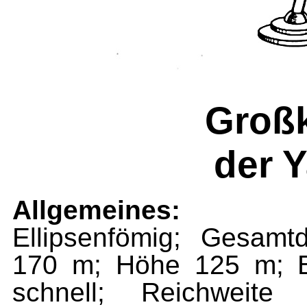
Großk
der 
Allgemeines:
Ellipsenfömig; Gesam
170 m; Höhe 125 m; B
schnell; Reichweite 