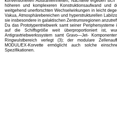
konventionellen Abstrahleinheiten; Nachteile ergeben sic
höhe­ren und komplexeren Konstruktionsauf­wand und 
weitgehend unerfor­schten Wechselwirkungen in leicht dege
Vakua, Atmosphäreberei­chen und hyperstrukturellen Labilzo
sie insbesondere in galakti­schen Zentrumsregionen anzutref
Da das Prototypentriebwerk samt seiner Periphersysteme 
auf die Schiffsgröße weit überpropor­tioniert ist, w
Antigravtriebwerkssystem samt Gravo—Jet- Komponente
Ringwulstbereich verlegt (3); der modulare Zellenauf
MODUL/EX-Korvette ermöglicht auch solche einschn
Spezifi­kationen.