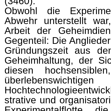
(3460).
Obwohl die Experimen
Abwehr unterstellt war
Arbeit der Geheimdien
Gegenteil: Die An­gliede
Gründungszeit aus den
Geheimhaltung, der Sic
diesen hochsensible
überlebenswichtigen
Hochtechno­logieentw
strative und organisator
Experimental­flotte 