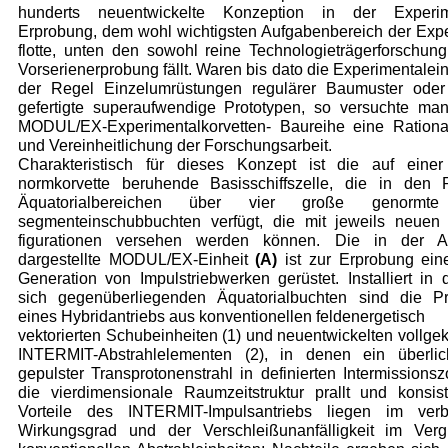
hunderts neuentwickelte Konzeption in der Experim
Erprobung, dem wohl wichtigsten Aufgabenbereich der Exp
flotte, unten den sowohl reine Technologieträgerforschun
Vorserienerprobung fällt. Waren bis dato die Experimen­talein
der Regel Einzelumrü­stungen regulärer Baumuster oder 
gefertigte superaufwendige Prototypen, so versuchte man
MODUL/EX-Experimentalkorvetten- Baureihe eine Rational
und Vereinheitlichung der Forschungsar­beit.
Charakteristisch für dieses Konzept ist die auf einer 
normkorvette beruhende Basisschiffs­zelle, die in den 
Äquato­rialbereichen über vier große genorm­t
segmenteinschubbuchten ver­fügt, die mit jeweils neuen 
figurationen versehen werden können. Die in der A
dargestellte MODUL/EX-Einheit
(A)
ist zur Erpro­bung ei
Generation von Impulstriebwerken gerüstet. Instal­liert in
sich gegenüberlie­genden Äquatorialbuchten sind die Pr
eines Hybridantriebs aus konventionellen feldenergetisch
vektorierten Schubeinheiten (1) und neuentwickelten vollge
INTERMIT-Abstrahlelementen (2), in denen ein überlich
gepuls­ter Transprotonenstrahl in definierten Intermissions
die vier­dimensionale Raumzeitstruktur prallt und konsist
Vorteile des INTERMIT-Impulsantriebs liegen im verb
Wirkungsgrad und der Verschleißunanfälligkeit im Verg