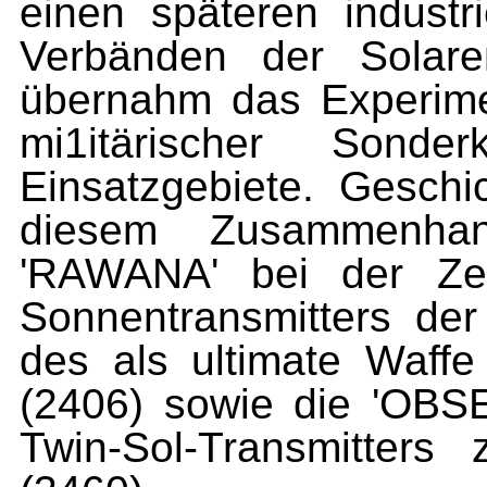
einen späteren industri
Verbänden der Solare
übernahm das Experime
mi1itärischer Sonder
Einsatzgebiete. Ge­sch
diesem Zusammenhang
'RAWANA' bei der Zer
Sonnentransmitters de
des als ultimate Waff
(2406) sowie die 'OBS
Twin-Sol-Transmitters