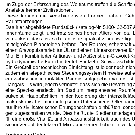
Im Zuge der Erforschung des Weltraums treffen die Schiffe d
Artefakte fremder Zivilisationen.
Diese können die verschiedensten Formen haben. Gebra
Raumfahrzeugen.
Das hier abgebildete Fundstück (Katalog-Nr. 5100- 32-587 A
Innenräume zeigt, und trotz seines hohen Alters von ca. 1 
verdanken, dass es sich um eine qualitativ hochwertig
mittelgroßen Planetoi­den befand. Der Raumer, scherzhaft »Bi
einen Gravopulsantrieb für ÜL und einen Linearkonverter für
Mio. Ein kombinierter Antigrav- und Außenstrom-Gravojet-Ko
hydrodynamische Form hin­deutet. Fünfzehn Schwarzschildre
Ein Großteil der technischen Einrichtung ist leider noch nic
zudem ein telepa­thisches Steuerungssystem Hinweise auf e
ein wahrscheinlich intakter Raumer aufgegeben wurde, ist
Hangars. Es wird jedoch vermutet, dass sich die Besatzung
eine Spezies entdeckt, im Sta­dium interplanetarer Raumf
aufweist. Hauptsächlich in der Kodierung der interzellu
makroskopischer morphologischer Unterschiede. Offenbar ma
nur ihre zivilisatorischen Errungen­schaften einbüßten, sond
gen zugeschnitten wurde. Dies heißt, die Siedler un­terlage
für eine große Vitalität und Anpassungsfähigkeit, auch des U
sie im Verlauf der letzten 1 Mio. Jahre einen hohen Entwickl
Technische Daten: