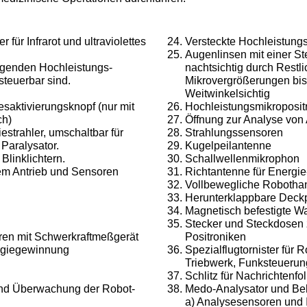
für Infrarot und ultra­violettes
Versteckte Hochleistung
Augenlinsen mit einer Steu
egenden Hochleistungs­
nachtsichtig durch Restli
 steuerbar sind.
Mikrovergrößerungen bis 
Weitwinkelsichtig
saktivierungsknopf (nur mit
Hochleistungsmikroposit
ch)
Öffnung zur Analyse vo
strahler, umschaltbar für
Strahlungssensoren
Paralysator.
Kugelpeilantenne
Blinklichtern.
Schallwellenmikrophon
em Antrieb und Sen­soren
Richtantenne für Energie
Vollbewegliche Robothan
Herunterklappbare Deckp
Magnetisch befestigte W
Stecker und Steckdosen
oren mit Schwerkraft­meßgerät
Positroniken
rgiegewinnung
Spezialflugtornister für R
Triebwerk, Funksteuerun
Schlitz für Nachrichtenf
und Überwachung der Robot-
Medo-Analysator und Beh
a) Analysesensoren und 