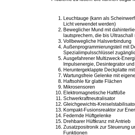
Leuchtauge (kann als Scheinwerfer 
Licht verwendet werden)
Beweglicher Mund mit dahinterli
lautsprechern, die bis Ultraschall
Vollbewegliche Halsverbindung
Außenprogrammierungsteil mit De
Spezialimpulsschlüssel zugängli
Ausgefahrener Multizweck-Energie
Impulsenergie, Desintegrator und 
Heruntergeklappte Deckplatte mit 
Wartungsfreie Gelenke mit eigen
Haftsohle für glatte Flächen
Mikrosensoren
Elektromagnetische Haftfüße
Schwerkraftneutralisator
Gleichgewichts-Kreiselstabilisat
Kompakt-Fusionsreaktor zur Ene
Federnde Hüftgelenke
Drehbarer Hüftkranz mit Antrieb
Zusatzpositronik zur Steuerung 
Funktionen