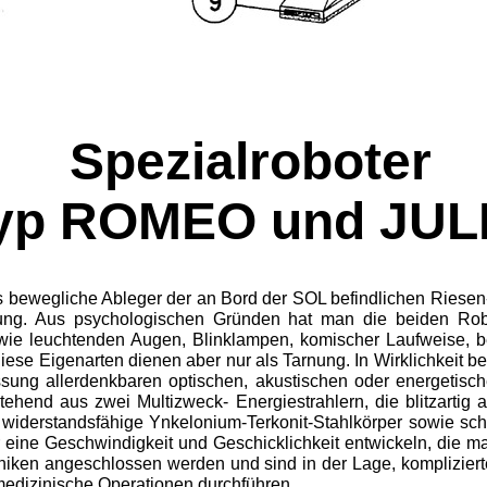
Spezialroboter
yp ROMEO und JUL
s bewegliche Ableger der an Bord der SOL befindlichen Riese
ndung. Aus psychologischen Gründen hat man die beiden Robo
n wie leuchtenden Augen, Blinklampen, komischer Laufweise, b
se Eigenarten dienen aber nur als Tarnung. In Wirklichkeit bes
sung allerdenkbaren optischen, akustischen oder ener­getis
ehend aus zwei Multizweck- Energiestrahlern, die blitzartig
 wider­standsfähige Ynkelonium-Terkonit-Stahlkörper sowie s
eine Geschwindigkeit und Geschicklichkeit entwickeln, die ma
oniken angeschlossen werden und sind in der Lage, kompliziert
medizinische Operationen durchführen.