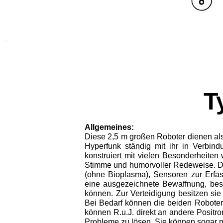
T
Allgemeines:
Diese 2,5 m großen Roboter dienen al
Hyperfunk ständig mit ihr in Ver­bi
konstruiert mit vielen Besonderheite
Stimme und humorvoller Redeweise. Die
(ohne Bioplasma), Sensoren zur Erfas
eine ausge­zeichnete Bewaffnung, best
können. Zur Verteidigung besitzen sie
Bei Bedarf können die beiden Roboter 
können R.u.J. direkt an andere Positr
Probleme zu lösen. Sie können sogar 