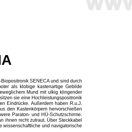
IA
n-Biopositronik SENECA und sind durch
ter als klobige kastenartige Gebilde
eweglichem Mund mit ulkig klingen­der
itzen sie eine Hochleistungspositronik
chen Eindrücke. Außerdem haben R.u.J.
 aus den Kastenkörpern her­vorschießen
chwe­re Paraton- und HÜ-Schutzschirme.
n ihnen nicht zutraut. Über Steckkabel
e wissenschaftliche und navigatorische