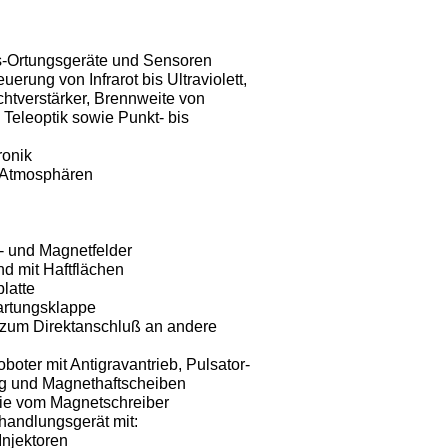
s-Ortungsgeräte und Sensoren
erung von Infrarot bis Ultra­violett,
chtverstärker, Brenn­weite von
Teleoptik sowie Punkt- bis
ronik
n Atmosphären
- und Magnetfelder
d mit Haftflächen
latte
artungsklappe
 zum Direktanschluß an andere
oboter mit Antigravantrieb, Pul­sator-
g und Magnethaftschei­ben
olie vom Magnetschreiber
andlungsgerät mit:
Injektoren