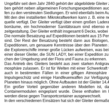
Ungefähr seit dem Jahr 2840 gehört der abge­bildete Gleiter
ben gehört neben allgemeinen Forschungsex­peditionen au
fen zu den verstreuten Siedlungen. Er wird ebenfalls beim Au
Mit den drei installierten Mikrokraftwerken kann z. B. eine 
quelle verfügt. Der Gleiter verfügt über einen großen Lad
borräume, ein hochmoderner Sanitätsraum sind ebenso ent
zeitgestaltung. Der Gleiter enthält insgesamt 6 Decks, wobe
Die normale Besatzung auf Expeditionen be­steht aus 15 Per
sind. Der Rest der Besatzung besteht dann aus Biologen,
Expeditionen, um genauere Kenntnisse über den Planeten 
die Explorerschiffe immer große Lücken auf­weisen, was bei 
einer dieser Gleiter, die SUN LADY, bei einer Expedition 
chen der Umgebung und der Flora und Fauna zu erkennen.
Das Antrieb des Gleiters besteht aus zwei star­ken Antigra
mosphäre zulassen. Er ist für Welten mit einer Schwerkraf
auch in bestimmten Fällen in einer giftigen Atmo­sphäre 
Impulsge­schütz und einige Handfeuerwaffen zur Verfü­gun
Planeten hinaus möglich. Ohne Aufbauten ist der Gleiter 14,
Ein großer Vorteil gegenüber anderen Modellen ist, da
Containermodu­len eingeplant wurde. Diese enthalten im Be
werden diese ge­gen Transportcontainer ausgewechselt.
In den verschiedenen Einsätzen hat sich der Gleiter dermaßen 