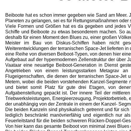
Beiboote hat es schon immer gegeben wie Sand am Meer. Je
Planeten zu gelangen, sei es für Rettungsmaßnahmen oder son
Viele Formen und Größen hat es da gegeben und jedes Vol
Schiffe und Beiboote zu etwas besonderem machen. So auc
deshalb für einen Moment den Blues zu, einer großen Völke
Meister im Bau von Diskus-Schiffen haben nicht gesc
Weiterentwicklungen der terranischen Space-Jet lieferten i
eine Reihe von diversen Beiboot-Typen, von denen hier eine
Aufgebaut auf der hypermodernen Zellenstruktur der über 
Vaataar eine neuartige Beiboot-Generation in Dienst gestel
Angetrieben von einem leistungsstarken Metagrav an d
Flugeigenschaften, die denen der terranischen Space-Jet 
Metern, wobei die beiden vorstehenden Kanzel-Segmente n
und bietet somit Platz für gute drei Etagen, von denen
Aufgabenstellung gepackt ist. Der innere Teil der mittle
Triebwerksleistungen, Energieerzeugung, Projektorbetrieb, 
der unabhängig von der Zentrale in einem der Kanzel- Segme
Die beiden Kanzeln sind physikalisch getrennt und für sic
lediglich beschränkt manövrierfähig und eigentlich nur a
Feuerleitstand für die beiden schweren Rücken-Doppel-Gesch
Von hier kann das gesamte Beiboot von minimal zwei Blues 