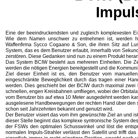
Impul
Eine der beeindruckendsten und zugleich kom­plexesten E
Wie dem Namen unschwer zu entnehmen ist, werden hier
Waffenfirma Sycco Cogaano & Son, die ihren Sitz auf Lun
System, das es dem Benutzer erlaubt, innerhalb von Sekund
zerstören. Diese Gedanken sind nun zu einem Produkt herange
Das System BCIW besteht aus mehreren Ein­heiten. Die Zen
werden die nötigen Energien bereitgestellt und die Kommuni
Ziel dieser Einheit ist es, den Benutzer vom ma­nuellen
eingeschränkte Beweglichkeit durch das tragen einer Hand
werden. Dies ge­schieht bei der BCIW durch maximal zwei 
schnellen, engen Kreis­bahnen umfliegen, wobei der Orbital
vom Benutzer bis auf etwa 10 Meter ausgedehnt werden kann
aus­gelesene Handbewegungen der rechten Hand über den s
schon seit Jahrzehnten bekannt und genutzt wird.
Der Benutzer visiert das vom ihm gewünschte Ziel an und i
dieser Stelle beginnt das komplexe syntronische System des
der FSWs den optimalen Schusswinkel und löst die entspre
normalen Im­puls-Strahler verlässt den Satellit und trifft 