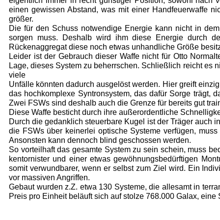
eigentlich immer in recht günstiger Position, sowohl nach
einen gewissen Ab­stand, was mit einer Handfeuerwaffe nic
größer.
Die für den Schuss notwendige Energie kann nicht in dem k
sorgen muss. Deshalb wird ihm diese Energie durch den
Rückenaggregat diese noch etwas unhandliche Größe besitz
Leider ist der Gebrauch dieser Waffe nicht für Otto Normalt
Lage, dieses System zu beherrschen. Schließlich reicht es n
viele
Unfälle könnten dadurch ausgelöst werden. Hier greift einzig
das hochkomplexe Syntronsystem, das dafür Sorge trägt, d
Zwei FSWs sind deshalb auch die Grenze für bereits gut trai
Diese Waffe besticht durch ihre außerordentli­che Schnellig
Durch die gedanklich steuerbare Kugel ist der Träger auch in
die FSWs über keinerlei optische Systeme verfügen, muss 
Ansonsten kann dennoch blind geschossen werden.
So vorteilhaft das gesamte System zu sein schein, muss be
kentornister und einer etwas gewöhnungsbe­dürftigen Montu
somit verwundbarer, wenn er selbst zum Ziel wird. Ein Indivi
vor massi­ven Angriffen.
Gebaut wurden z.Z. etwa 130 Systeme, die alle­samt in terra
Preis pro Einheit beläuft sich auf stolze 768.000 Galax, ein