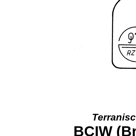
Terranis
BCIW (Br