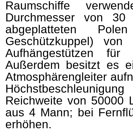
Raum­schiffe verwe
Durchmesser von 30
abgeplatteten Po
Geschützkuppel) von
Aufhängestützen für
Außerdem besitzt es e
Atmo­sphärengleiter auf
Höchst­beschleunigu
Reichweite von 50000 L
aus 4 Mann; bei Fernfl
erhöhen.