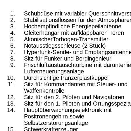
Schubdüse mit variabler Querschnittverst
Stabilisationsflossen für den Atmosphäre
Hochempfindliche Energiepeilantenne
Gleiterhangar mit aufklappbaren Toren
AkonischerTorbogen-Transmitter
Notausstiegsschleuse (2 Stück)
Hyperfunk-Sende- und Empfangsantenn
Sitz für Funker und Bordingenieur
Frischluftaustauschturbine mit darunterli
Luft­erneuerungsanlage
Durchsichtige Panzerplastkuppel
Sitz für Kommandanten mit Steuer- und
Waffenkontrolle
Sitz für den 2. Piloten und Navigatoren
Sitz für den 1. Piloten und Ortungsspezia
Hauptüberwachungselektronik mit
Positronengehirn so­wie
Selbstzerstörungsanlage
Schwerkrafterzeuger