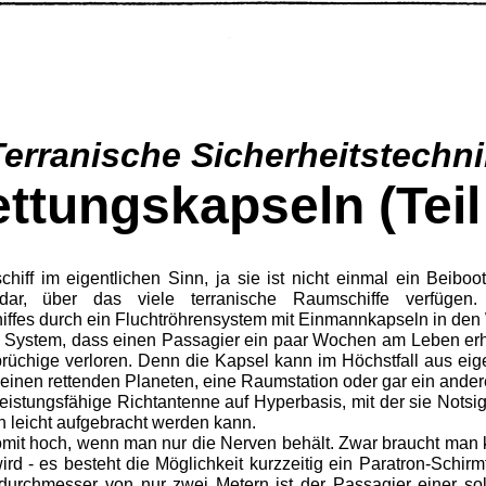
Terranische Sicherheitstechni
ttungskapseln (Teil
iff im eigentlichen Sinn, ja sie ist nicht einmal ein Beiboot
dar, über das viele terranische Raumschiffe verfügen.
iffes durch ein Fluchtröhrensystem mit Einmannkapseln in den 
n System, dass einen Passagier ein paar Wochen am Leben er
hiffbrüchige verloren. Denn die Kapsel kann im Höchstfall aus ei
 einen rettenden Planeten, eine Raumstation oder gar ein andere
eistungsfähige Richtantenne auf Hyperbasis, mit der sie Notsi
 leicht aufgebracht werden kann.
omit hoch, wenn man nur die Nerven behält. Zwar braucht man k
d - es besteht die Möglich­keit kurzzeitig ein Paratron-Schirmf
durchmesser von nur zwei Me­tern ist der Passagier einer s