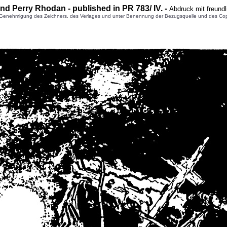
nd Perry Rhodan - published in PR
783
/ IV. -
Abdruck mit freund
enehmigung des Zeichners, des Verlages und unter Benennung der Bezugsquelle und des Copyright