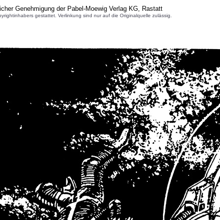
licher Genehmigung der Pabel-Moewig Verlag KG, Rastatt
inhabers gestattet. Verlinkung sind nur auf die Originalquelle zulässig.